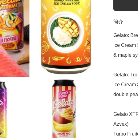
簡介
Gelato: Bre
Ice Cream S
& maple sy
Gelato: Tro
Ice Cream S
double pea
Gelato XT
Azvex)

Turbo Fruit